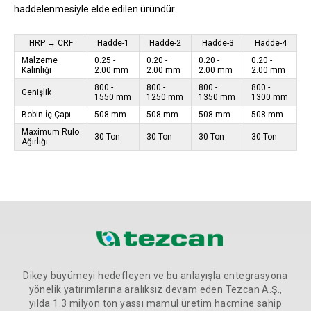
haddelenmesiyle elde edilen üründür.
HRP → CRF
Hadde-1
Hadde-2
Hadde-3
Hadde-4
Malzeme
0.25 -
0.20 -
0.20 -
0.20 -
Kalınlığı
2.00 mm
2.00 mm
2.00 mm
2.00 mm
800 -
800 -
800 -
800 -
Genişlik
1550 mm
1250 mm
1350 mm
1300 mm
Bobin İç Çapı
508 mm
508 mm
508 mm
508 mm
Maximum Rulo
30 Ton
30 Ton
30 Ton
30 Ton
Ağırlığı
Dikey büyümeyi hedefleyen ve bu anlayışla entegrasyona
yönelik yatırımlarına aralıksız devam eden Tezcan A.Ş.,
yılda 1.3 milyon ton yassı mamul üretim hacmine sahip