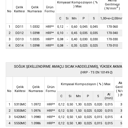
Akma
Kimyasal Kompozisyon
( %
Gerilmesi
) Max
2
Çelik
Çelik
Ürün
( N/mm
)
Kalitesi
Numarası
Formu
No
C
Si
Mn
P
S
1,00<e<2,00mm
1
DD11
1.0332
HRP*
0,12
-
0,60
0,045
0,045
170-360
2
DD12
1.0398
HRP*
0,10
-
0,45
0,035
0,035
170-340
3
DD13
1.0335
HRP*
0,08
-
0,40
0,030
0,030
170-330
4
DD14
1.0398
HRP*
0,08
-
0,35
0,025
0,025
170-310
SOĞUK ŞEKİLLENDİRME AMAÇLI SICAK HADDELENMİŞ, YÜKSEK AKMA DAY
(HRP - TS EN 10149-2)
Akma
Kimyasal Kompozisyon
( % ) Max
Gerilme
Çelik
Çelik
Ürün
( N/mm
Kalitesi
Numarası
Formu
No
Al
) (Min)
C
Si
Mn
P
S
(min)
1
S315MC
1.0972
HRP*
0,12
0,50
1,30
0,025
0,020
0,015
315
2
S355MC
1.0976
HRP*
0,12
0,50
1,50
0,025
0,020
0,015
355
3
S420MC
1.0980
HRP*
0,12
0,50
1,60
0,025
0,015
0,015
420
4
S550MC
1.0986
HRP*
0,12
0,50
1,80
0,025
0,015
0,015
550