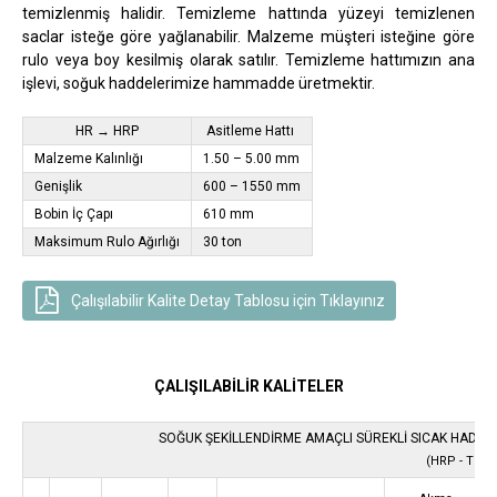
temizlenmiş halidir. Temizleme hattında yüzeyi temizlenen
saclar isteğe göre yağlanabilir. Malzeme müşteri isteğine göre
rulo veya boy kesilmiş olarak satılır. Temizleme hattımızın ana
işlevi, soğuk haddelerimize hammadde üretmektir.
HR → HRP
Asitleme Hattı ​​​​
Malzeme Kalınlığı
1.50 – 5.00 mm
Genişlik
600 – 1550 mm
Bobin İç Çapı
610 mm
Maksimum Rulo Ağırlığı
30 ton
Çalışılabilir Kalite Detay Tablosu için Tıklayınız
ÇALIŞILABİLİR KALİTELER
SOĞUK ŞEKİLLENDİRME AMAÇLI SÜREKLİ SICAK HADDE
(HRP - TS E