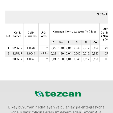
SICAK HADD
(HR
Akma
Kimyasal Kompozisyon
( % ) Max
Gerilmes
Çelik
Çelik
Ürün
No
( N/mm
Kalitesi
Numarası
Formu
) (Min)
C
Mn
P
S
N
Cu
1
S235JR
1.0037
HRP*
0,20
1,40
0,04
0,040
0,012
0,550
235
2
S275JR
1.0044
HRP*
0,22
1,50
0,04
0,040
0,012
0,550
275
3
S355JR
1.0045
HRP*
0,24
1,60
0,04
0,040
0,012
0,550
355
Dikey büyümeyi hedefleyen ve bu anlayışla entegrasyona
yönelik yatırımlarına aralıksız devam eden Tezcan A.Ş.,